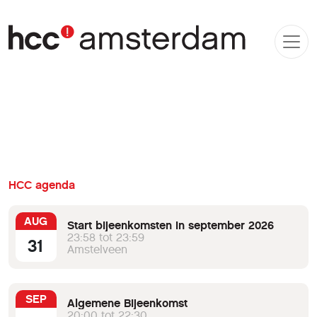
HCC agenda
AUG
Start bijeenkomsten in september 2026
23:58 tot 23:59
31
Amstelveen
SEP
Algemene Bijeenkomst
20:00 tot 22:30