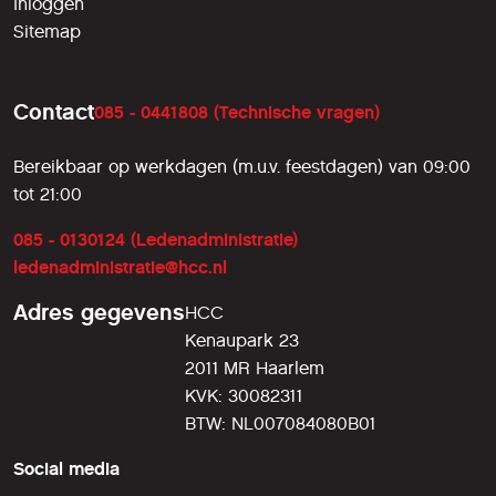
Inloggen
Sitemap
Contact
085 - 0441808 (Technische vragen)
Bereikbaar op werkdagen (m.u.v. feestdagen) van 09:00
tot 21:00
085 - 0130124 (Ledenadministratie)
ledenadministratie@hcc.nl
Adres gegevens
HCC
Kenaupark 23
2011 MR Haarlem
KVK: 30082311
BTW: NL007084080B01
Social media