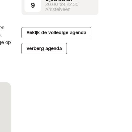
9
20:00 tot 22:30
Amstelveen
en
Bekijk de volledige agenda
,
je op
Verberg agenda