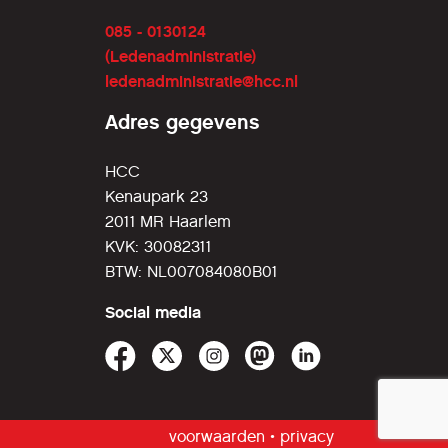
085 - 0130124
(Ledenadministratie)
ledenadministratie@hcc.nl
Adres gegevens
HCC
Kenaupark 23
2011 MR Haarlem
KVK: 30082311
BTW: NL007084080B01
Social media
voorwaarden
•
privacy