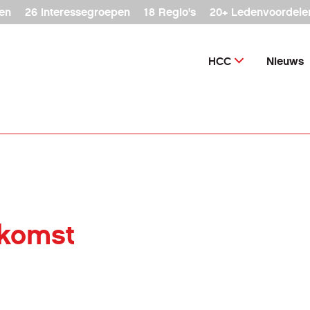
en
26 interessegroepen
18 Regio's
20+ Ledenvoordele
HCC
Nieuws
nkomst