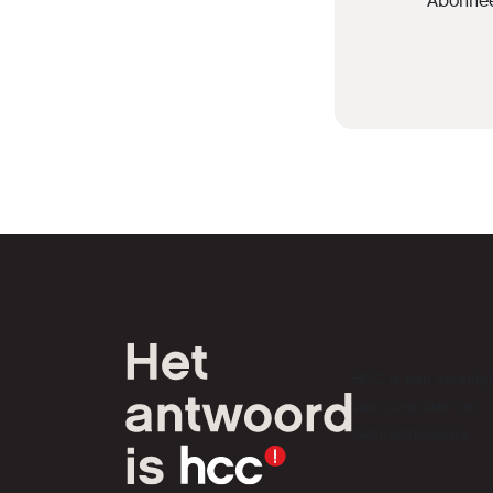
'Abonnee
HCC is een verenig
van computer- en
tech-liefhebbers.