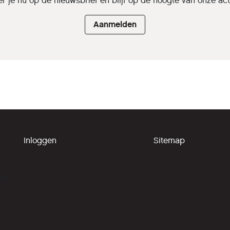
r je nu op de nieuwsbrief en blijf op de hoogte van onze activ
Aanmelden
Inloggen
Sitemap
ing