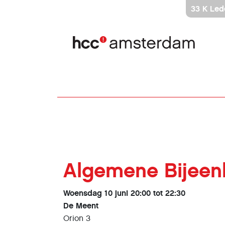
Ga
33 K Led
direct
naar
inhoud
Algemene Bijee
Woensdag 10 juni 20:00 tot 22:30
De Meent
Orion 3