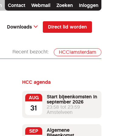
n
Contact
Webmail
Zoeken
Inloggen
Direct lid worden
Downloads
Recent bezocht:
HCC!amsterdam
HCC agenda
Start bijeenkomsten in
AUG
september 2026
31
23:58 tot 23:59
Amstelveen
Algemene
SEP
Bijeenkomst